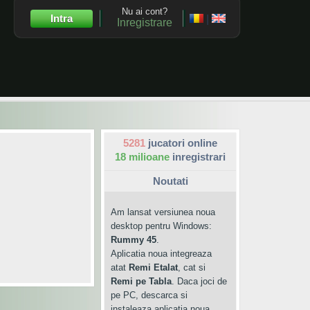
Nu ai cont?
Intra
|
Inregistrare
5281
jucatori online
18 milioane
inregistrari
Noutati
Am lansat versiunea noua
desktop pentru Windows:
Rummy 45
.
Aplicatia noua integreaza
atat
Remi Etalat
, cat si
Remi pe Tabla
. Daca joci de
pe PC, descarca si
instaleaza aplicatia noua