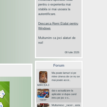
pentru o experienta mai
stabila si mai usoara la
autentificare.
Descarca Remi Etalat pentru
Windows
Multumim ca joci alaturi de
noi!
08 Iulie 2026
Forum
Ma poate lamuri si pe
mine cineva de ce nu se
mai poate acce..
MIRCEA.02
dai o actualizare la
aplicatie si dupa cand
intru pe joc o s..
-racer-
Multumesc _racer-, asta