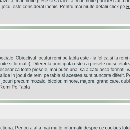
alazi cat mai multe piese si sa faci cat mai multe puncte! Daca du
 jocul este considerat inchis! Pentru mai multe detalii click pe
R
iale. Obiectivul jocului remi pe tabla este - la fel ca si la remi 
te si formatii). Diferenta principala este ca piesele nu se etalea
necesar ca toate piesele, mai putin una, sa alcatuiasca formatii v
alide in jocul de remi pe tabla si acestea sunt punctate diferit. P
 jocuri precum mozaic, bicolor, minore, majore, grand care, dub
Remi Pe Tabla
ctiona. Pentru a afla mai multe informatii despre ce cookies fo