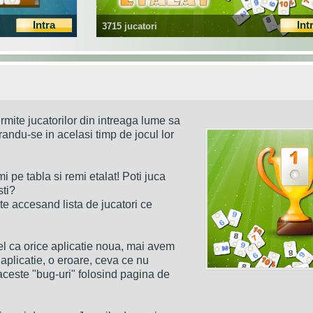
Intra
Int
3715 jucatori
rmite jucatorilor din intreaga lume sa
andu-se in acelasi timp de jocul lor
i pe tabla si remi etalat! Poti juca
sti?
nte accesand lista de jucatori ce
el ca orice aplicatie noua, mai avem
aplicatie, o eroare, ceva ce nu
aceste "bug-uri" folosind pagina de