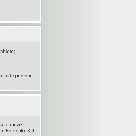
tablete).
a ta de prieteni
 sa formeze
ita. Exemplu: 3-4-