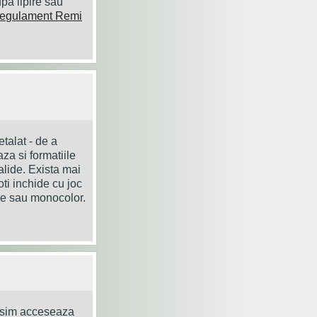
pa lipire sau
egulament Remi
etalat - de a
za si formatiile
alide. Exista mai
oti inchide cu joc
le sau monocolor.
losim acceseaza