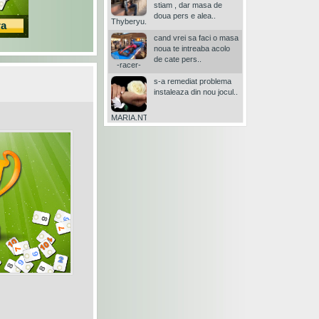
stiam , dar masa de
doua pers e alea..
Thyberyu..-
ra
cand vrei sa faci o masa
noua te intreaba acolo
de cate pers..
-racer-
s-a remediat problema
instaleaza din nou jocul..
MARIA.NT1956