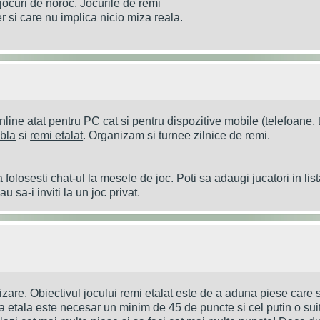
jocuri de noroc. Jocurile de remi
ber si care nu implica nicio miza reala.
nline atat pentru PC cat si pentru dispozitive mobile (telefoane, 
abla
si
remi etalat
. Organizam si turnee zilnice de remi.
a folosesti chat-ul la mesele de joc. Poti sa adaugi jucatori in list
u sa-i inviti la un joc privat.
lizare. Obiectivul jocului remi etalat este de a aduna piese care
tea etala este necesar un minim de 45 de puncte si cel putin o su