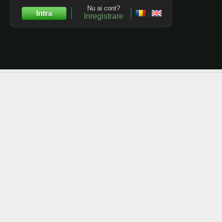
Nu ai cont?
Intra
|
Inregistrare