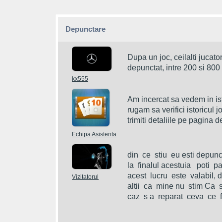
Depunctare
Dupa un joc, ceilalti jucato
depunctat, intre 200 si 800
kx555
Am incercat sa vedem in ist
rugam sa verifici istoricul jo
trimiti detaliile pe pagina d
Echipa Asistenta
din  ce  stiu  eu esti depunct
la  finalul acestuia   poti  p
acest  lucru  este  valabil, d
Vizitatorul
altii  ca  mine nu  stim Ca  s
caz  s a  reparat  ceva  ce  