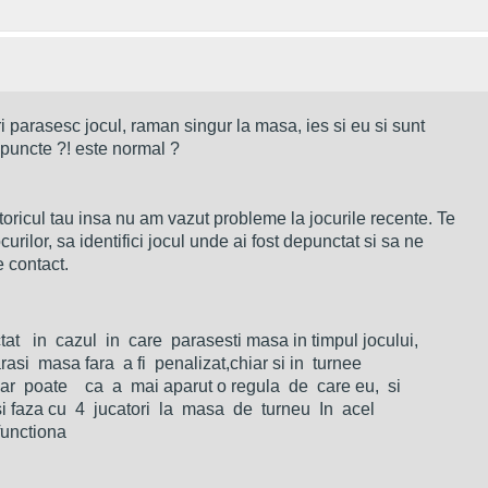
ri parasesc jocul, raman singur la masa, ies si eu si sunt 
 puncte ?! este normal ?
oricul tau insa nu am vazut probleme la jocurile recente. Te 

curilor, sa identifici jocul unde ai fost depunctat si sa ne 

e contact. 
at   in  cazul  in  care  parasesti masa in timpul jocului, 

arasi  masa fara  a fi  penalizat,chiar si in  turnee  

ar  poate    ca  a  mai aparut o regula  de  care eu,  si  

i faza cu  4  jucatori  la  masa  de  turneu  In  acel  

functiona 