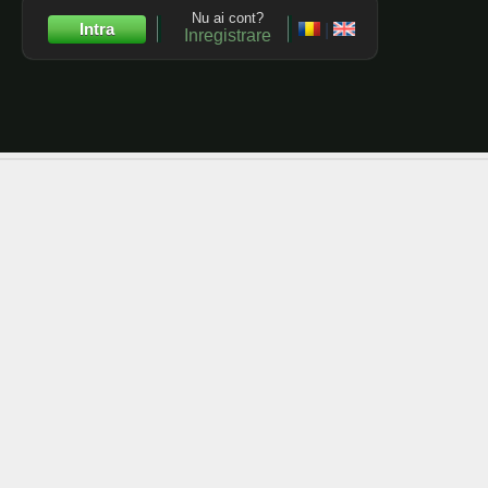
Nu ai cont?
Intra
|
Inregistrare