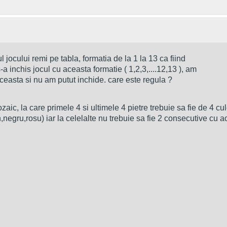
jocului remi pe tabla, formatia de la 1 la 13 ca fiind 
a inchis jocul cu aceasta formatie ( 1,2,3,....12,13 ), am 
aceasta si nu am putut inchide. care este regula ?
c, la care primele 4 si ultimele 4 pietre trebuie sa fie de 4 culo
n,negru,rosu) iar la celelalte nu trebuie sa fie 2 consecutive cu a