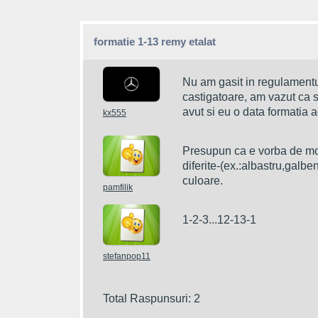
formatie 1-13 remy etalat
Nu am gasit in regulamentul 
castigatoare, am vazut ca s-
avut si eu o data formatia 
kx555
Presupun ca e vorba de mozai
diferite-(ex.:albastru,galbe
culoare.
pamfilik
stefanpop11
Total Raspunsuri: 2