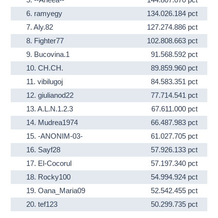
6.
ramyegy
134.026.184 pct
7.
Aly.82
127.274.886 pct
8.
Fighter77
102.808.663 pct
9.
Bucovina.1
91.568.592 pct
10.
CH.CH.
89.859.960 pct
11.
vibilugoj
84.583.351 pct
12.
giulianod22
77.714.541 pct
13.
A.L.N.1.2.3
67.611.000 pct
14.
Mudrea1974
66.487.983 pct
15.
-ANONIM-03-
61.027.705 pct
16.
Sayf28
57.926.133 pct
17.
El-Cocorul
57.197.340 pct
18.
Rocky100
54.994.924 pct
19.
Oana_Maria09
52.542.455 pct
20.
tef123
50.299.735 pct