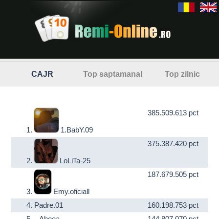
CAJR
Top saptamanal
Top zilnic
385.509.613 pct
1.
1.BabY.09
375.387.420 pct
2.
LoLiTa-25
187.679.505 pct
3.
Emy.oficiall
4.
Padre.01
160.198.753 pct
5.
--Aheea--
144.807.070 pct