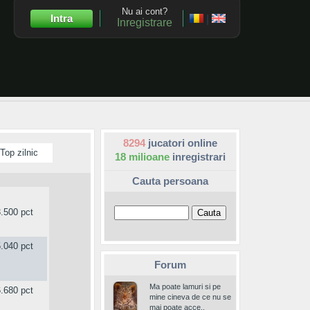
Nu ai cont?
Intra
|
Inregistrare
8294
jucatori online
Top zilnic
18 milioane
inregistrari
Cauta persoana
.500 pct
.040 pct
Forum
Ma poate lamuri si pe
.680 pct
mine cineva de ce nu se
mai poate acce..