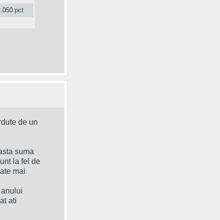
.050 pct
rdute de un
easta suma
unt la fel de
tate mai
 anului
t ati