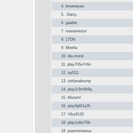
4.
browneyes.
5.
.Daisy.
6.
gaable
7.
mariannistor
8.
17DN
9.
MireIla
10.
dia.mond
11.
play7h5o7n5n
12.
spf111
13.
stefanalexmp
14.
play2r3m9h9q
15.
MisterV
16.
play0p6t1q7k
17.
Viky9120
18.
play1n6e7i5b
19.
jeanmimianuu