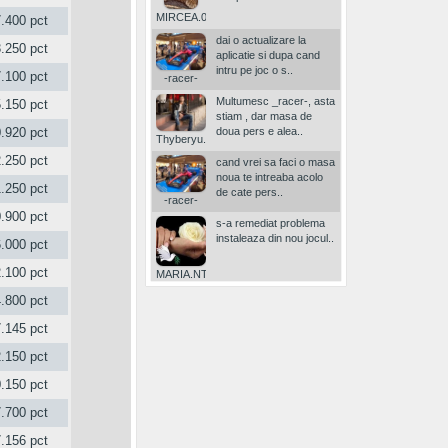
MIRCEA.02
.400 pct
dai o actualizare la
.250 pct
aplicatie si dupa cand
intru pe joc o s..
.100 pct
-racer-
Multumesc _racer-, asta
.150 pct
stiam , dar masa de
doua pers e alea..
.920 pct
Thyberyu..-
.250 pct
cand vrei sa faci o masa
noua te intreaba acolo
.250 pct
de cate pers..
-racer-
.900 pct
s-a remediat problema
instaleaza din nou jocul..
.000 pct
.100 pct
MARIA.NT1956
.800 pct
.145 pct
.150 pct
.150 pct
.700 pct
.156 pct