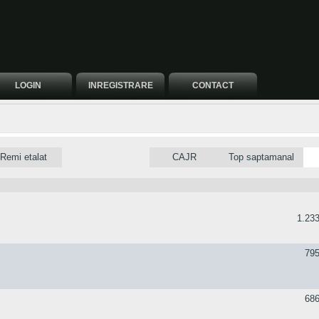
LOGIN
INREGISTRARE
CONTACT
Remi etalat
CAJR
Top saptamanal
1.233
795
686