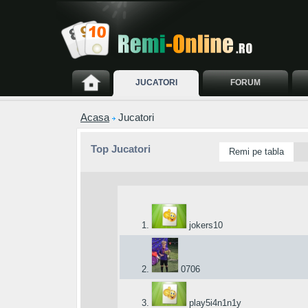
JUCATORI
FORUM
Acasa
Jucatori
Top Jucatori
Remi pe tabla
1.
jokers10
2.
0706
3.
play5i4n1n1y