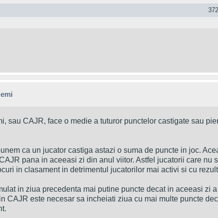
372
Remi
i, sau CAJR, face o medie a tuturor punctelor castigate sau pie
unem ca un jucator castiga astazi o suma de puncte in joc. Ac
CAJR pana in aceeasi zi din anul viitor. Astfel jucatorii care nu s
ocuri in clasament in detrimentul jucatorilor mai activi si cu rezul
at in ziua precedenta mai putine puncte decat in aceeasi zi a
t in CAJR este necesar sa incheiati ziua cu mai multe puncte deca
t.