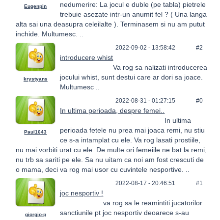
nedumerire: La jocul e duble (pe tabla) pietrele
Eugenpin
trebuie asezate intr-un anumit fel ? ( Una langa
alta sai una deasupra celeilalte ). Terminasem si nu am putut
inchide. Multumesc. ..
2022-09-02 - 13:58:42
#2
introducere whist
Va rog sa nalizati introducerea
jocului whist, sunt destui care ar dori sa joace.
krystyans
Multumesc ..
2022-08-31 - 01:27:15
#0
In ultima perioada, despre femei..
In ultima
perioada fetele nu prea mai joaca remi, nu stiu
Paul1643
ce s-a intamplat cu ele. Va rog lasati prostiile,
nu mai vorbiti urat cu ele. De multe ori femeiile ne bat la remi,
nu trb sa sariti pe ele. Sa nu uitam ca noi am fost crescuti de
o mama, deci va rog mai usor cu cuvintele nesportive. ..
2022-08-17 - 20:46:51
#1
joc nesportiv !
va rog sa le reamintiti jucatorilor
sanctiunile pt joc nesportiv deoarece s-au
giorgio-p