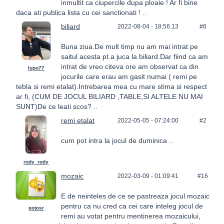
inmultit ca ciupercile dupa ploaie ! Ar fi bine
daca ati publica lista cu cei sanctionati ! ..
biliard
2022-08-04 - 18:56:13
#6
Buna ziua.De mult timp nu am mai intrat pe
saitul acesta pt.a juca la biliard.Dar fiind ca am
intrat de vreo citeva ore am observat ca din
lupo77
jocurile care erau am gasit numai ( remi pe
tebla si remi etalat).Intrebarea mea cu mare stima si respect
ar fi, (CUM DE JOCUL BILIARD ,TABLE,SI ALTELE NU MAI
SUNT)De ce leati scos? ..
remi etalat
2022-05-05 - 07:24:00
#2
cum pot intra la jocul de duminica ..
rody_rody
mozaic
2022-03-09 - 01:09:41
#16
E de neinteles de ce se pastreaza jocul mozaic
pentru ca nu cred ca cei care inteleg jocul de
potosr
remi au votat pentru mentinerea mozaicului,