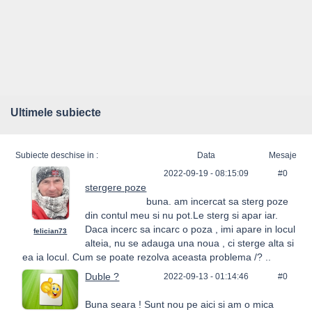
Ultimele subiecte
Subiecte deschise in :
Data
Mesaje
2022-09-19 - 08:15:09
#0
stergere poze
buna. am incercat sa sterg poze
din contul meu si nu pot.Le sterg si apar iar.
Daca incerc sa incarc o poza , imi apare in locul
felician73
alteia, nu se adauga una noua , ci sterge alta si
ea ia locul. Cum se poate rezolva aceasta problema /? ..
Duble ?
2022-09-13 - 01:14:46
#0
Buna seara ! Sunt nou pe aici si am o mica