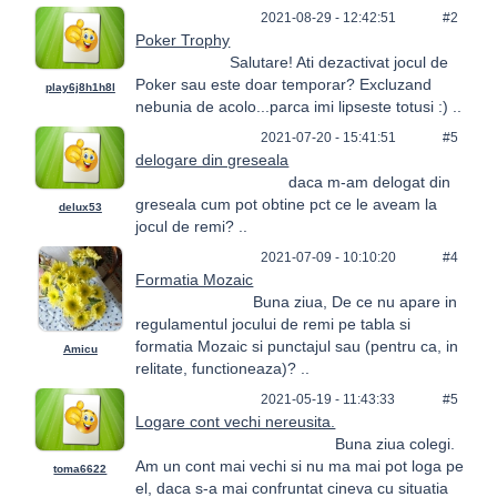
2021-08-29 - 12:42:51
#2
Poker Trophy
Salutare! Ati dezactivat jocul de
Poker sau este doar temporar? Excluzand
play6j8h1h8l
nebunia de acolo...parca imi lipseste totusi :) ..
2021-07-20 - 15:41:51
#5
delogare din greseala
daca m-am delogat din
greseala cum pot obtine pct ce le aveam la
delux53
jocul de remi? ..
2021-07-09 - 10:10:20
#4
Formatia Mozaic
Buna ziua, De ce nu apare in
regulamentul jocului de remi pe tabla si
formatia Mozaic si punctajul sau (pentru ca, in
Amicu
relitate, functioneaza)? ..
2021-05-19 - 11:43:33
#5
Logare cont vechi nereusita.
Buna ziua colegi.
Am un cont mai vechi si nu ma mai pot loga pe
toma6622
el, daca s-a mai confruntat cineva cu situatia