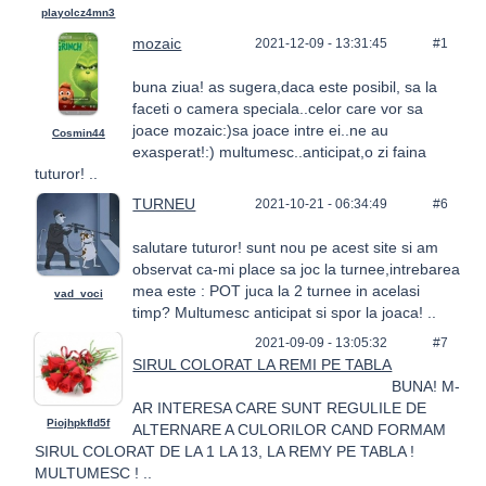
playolcz4mn3
mozaic
2021-12-09 - 13:31:45
#1
buna ziua! as sugera,daca este posibil, sa la
faceti o camera speciala..celor care vor sa
joace mozaic:)sa joace intre ei..ne au
Cosmin44
exasperat!:) multumesc..anticipat,o zi faina
tuturor! ..
TURNEU
2021-10-21 - 06:34:49
#6
salutare tuturor! sunt nou pe acest site si am
observat ca-mi place sa joc la turnee,intrebarea
mea este : POT juca la 2 turnee in acelasi
vad_voci
timp? Multumesc anticipat si spor la joaca! ..
2021-09-09 - 13:05:32
#7
SIRUL COLORAT LA REMI PE TABLA
BUNA! M-
AR INTERESA CARE SUNT REGULILE DE
Piojhpkfld5f
ALTERNARE A CULORILOR CAND FORMAM
SIRUL COLORAT DE LA 1 LA 13, LA REMY PE TABLA !
MULTUMESC ! ..