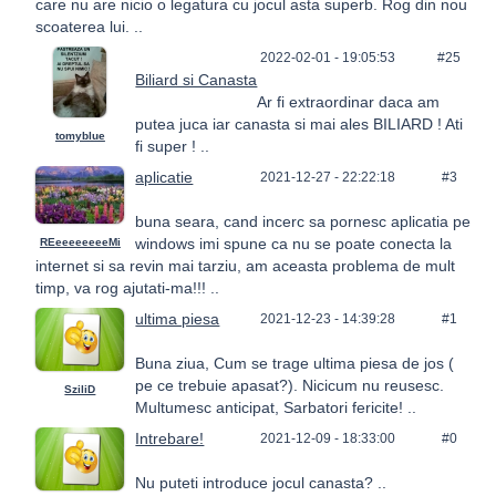
care nu are nicio o legatura cu jocul asta superb. Rog din nou
scoaterea lui. ..
2022-02-01 - 19:05:53
#25
Biliard si Canasta
Ar fi extraordinar daca am
putea juca iar canasta si mai ales BILIARD ! Ati
tomyblue
fi super ! ..
aplicatie
2021-12-27 - 22:22:18
#3
buna seara, cand incerc sa pornesc aplicatia pe
windows imi spune ca nu se poate conecta la
REeeeeeeeeMi
internet si sa revin mai tarziu, am aceasta problema de mult
timp, va rog ajutati-ma!!! ..
ultima piesa
2021-12-23 - 14:39:28
#1
Buna ziua, Cum se trage ultima piesa de jos (
pe ce trebuie apasat?). Nicicum nu reusesc.
SziliD
Multumesc anticipat, Sarbatori fericite! ..
Intrebare!
2021-12-09 - 18:33:00
#0
Nu puteti introduce jocul canasta? ..