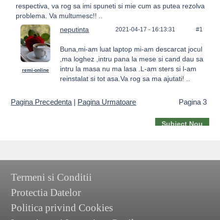
respectiva, va rog sa imi spuneti si mie cum as putea rezolva
problema. Va multumesc!! ..
neputinta
2021-04-17 - 16:13:31
#1
Buna,mi-am luat laptop mi-am descarcat jocul
,ma loghez ,intru pana la mese si cand dau sa
intru la masa nu ma lasa .L-am sters si l-am
remi-online
reinstalat si tot asa.Va rog sa ma ajutati! ..
Pagina Precedenta
|
Pagina Urmatoare
Pagina 3
Subiect Nou
Termeni si Conditii
Protectia Datelor
Politica privind Cookies