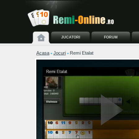
JUCATORI
FORUM
Acasa
Jocuri
Remi Etalat