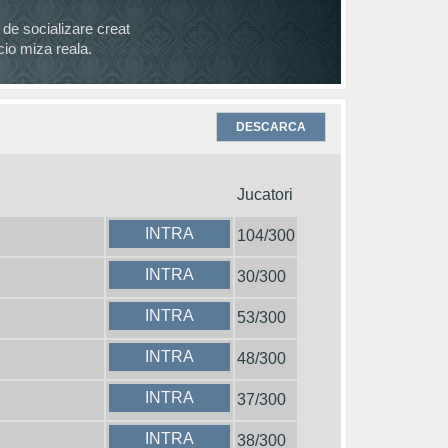
 de socializare creat
icio miza reala.
DESCARCA
Jucatori
INTRA
104/300
INTRA
30/300
INTRA
53/300
INTRA
48/300
INTRA
37/300
INTRA
38/300