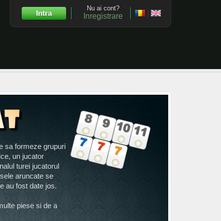
Nu ai cont?
Intra
|
Inregistrare
re sa formeze grupuri
rice, un jucator
alul turei jucatorul
esele aruncate se
e au fost date jos.
multe piese si de a